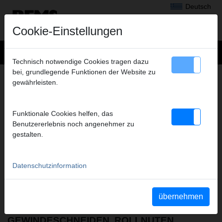
Deutsch
Cookie-Einstellungen
Technisch notwendige Cookies tragen dazu
bei, grundlegende Funktionen der Website zu
MEDIEN
– SICHERHEITSHINWEISE
gewährleisten.
Anzuzeigende Dokumenttypen
alle auswählen
Funktionale Cookies helfen, das
Betriebsanleitungen
Benutzererlebnis noch angenehmer zu
Teileverzeichnisse
gestalten.
Sicherheitsdatenblätter
Sicherheitshinweise
Weitere Dokumente
Datenschutzinformation
YouTube Videos
Videos
übernehmen
GEWINDESCHNEIDEN, ROLLNUTEN