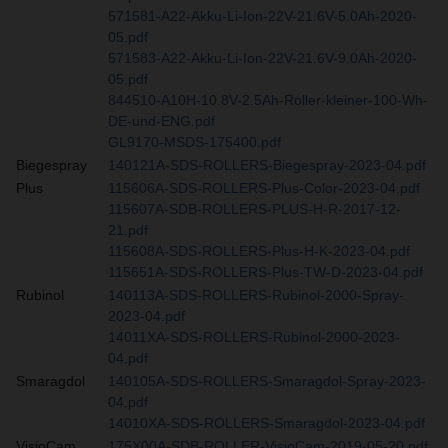
571581-A22-Akku-Li-Ion-22V-21.6V-5.0Ah-2020-
05.pdf
571583-A22-Akku-Li-Ion-22V-21.6V-9.0Ah-2020-
05.pdf
844510-A10H-10.8V-2.5Ah-Roller-kleiner-100-Wh-
DE-und-ENG.pdf
GL9170-MSDS-175400.pdf
Biegespray
140121A-SDS-ROLLERS-Biegespray-2023-04.pdf
Plus
115606A-SDS-ROLLERS-Plus-Color-2023-04.pdf
115607A-SDB-ROLLERS-PLUS-H-R-2017-12-
21.pdf
115608A-SDS-ROLLERS-Plus-H-K-2023-04.pdf
115651A-SDS-ROLLERS-Plus-TW-D-2023-04.pdf
Rubinol
140113A-SDS-ROLLERS-Rubinol-2000-Spray-
2023-04.pdf
14011XA-SDS-ROLLERS-Rubinol-2000-2023-
04.pdf
Smaragdol
140105A-SDS-ROLLERS-Smaragdol-Spray-2023-
04.pdf
14010XA-SDS-ROLLERS-Smaragdol-2023-04.pdf
VisioCam
175X00A-SDB-ROLLER-VisioCam-2019-05-20.pdf