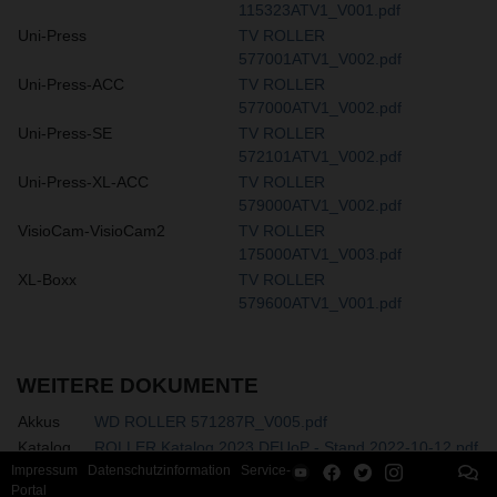
115323ATV1_V001.pdf
Uni-Press
TV ROLLER
577001ATV1_V002.pdf
Uni-Press-ACC
TV ROLLER
577000ATV1_V002.pdf
Uni-Press-SE
TV ROLLER
572101ATV1_V002.pdf
Uni-Press-XL-ACC
TV ROLLER
579000ATV1_V002.pdf
VisioCam-VisioCam2
TV ROLLER
175000ATV1_V003.pdf
XL-Boxx
TV ROLLER
579600ATV1_V001.pdf
WEITERE DOKUMENTE
Akkus
WD ROLLER 571287R_V005.pdf
Katalog
ROLLER Katalog 2023 DEUoP - Stand 2022-10-12.pdf
Impressum
Datenschutzinformation
Service-
Portal