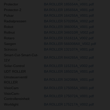
Protector
BA ROLLER 185554A_V001.pdf
Protector-2
BA ROLLER 185656A_V001.pdf
Pulsar
BA ROLLER 164255A_V001.pdf
Radialpressen
BA ROLLER 570285A_V002.pdf
Robot
BA ROLLER 386005A_V001.pdf
Rollnut
BA ROLLER 346010R_V002.pdf
Rotaro
BA ROLLER 151611A_V002.pdf
Saegen
BA ROLLER 566008AX_V002.pdf
Scirocco
BA ROLLER 132107A_V001.pdf
Smart-Cut-Smart-Cut-
BA ROLLER 844265A_V002.pdf
11V
Solar-Control
BA ROLLER 115231A_V002.pdf
UDT ROLLER
BA ROLLER 185023A_V001.pdf
Umsteuerventil
BA ROLLER 342088A_V001.pdf
ROLLER
VisioCam
BA ROLLER 175055A_V001.pdf
VisioCam-
BA ROLLER 175072A_V001.pdf
Controllereinheit
Worklight
BA ROLLER 175217A_V002.pdf