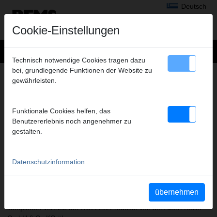
Deutsch
Cookie-Einstellungen
Technisch notwendige Cookies tragen dazu
bei, grundlegende Funktionen der Website zu
PRODUKTDOKUMENTE ROLLER
gewährleisten.
Gemeinsam in die Zukunft – ROLLER wird REMS
Funktionale Cookies helfen, das
Benutzererlebnis noch angenehmer zu
gestalten.
Datenschutzinformation
übernehmen
Am 01. Januar 2024 hat die REMS GmbH & Co KG den
kompletten Vertrieb der ROLLER Produkte von der Albert Roller