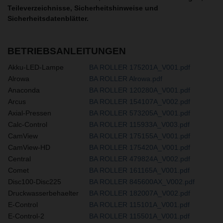
Teileverzeichnisse, Sicherheitshinweise und
Sicherheitsdatenblätter.
BETRIEBSANLEITUNGEN
Akku-LED-Lampe
BA ROLLER 175201A_V001.pdf
Alrowa
BA ROLLER Alrowa.pdf
Anaconda
BA ROLLER 120280A_V001.pdf
Arcus
BA ROLLER 154107A_V002.pdf
Axial-Pressen
BA ROLLER 573205A_V001.pdf
Calc-Control
BA ROLLER 115933A_V003.pdf
CamView
BA ROLLER 175155A_V001.pdf
CamView-HD
BA ROLLER 175420A_V001.pdf
Central
BA ROLLER 479824A_V002.pdf
Comet
BA ROLLER 161165A_V001.pdf
Disc100-Disc225
BA ROLLER 845600AX_V002.pdf
Druckwasserbehaelter
BA ROLLER 182007A_V002.pdf
E-Control
BA ROLLER 115101A_V001.pdf
E-Control-2
BA ROLLER 115501A_V001.pdf