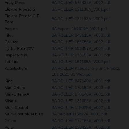
Easy-Press
BA ROLLER 574434A_V002.pdf
Elektro-Freeze-2
BA ROLLER 131130A_V001.pdf
Elektro-Freeze-2-F-
BA ROLLER 131133A_V002.pdf
Zero
Exparo
BA Exparo 150610A_V001.pdf
Filou
BA ROLLER 849615A_V003.pdf
Groove
BA ROLLER 185056A_V002.pdf
Hydro-Polo-22V
BA ROLLER 153457A_V001.pdf
Inspect-Plus
BA ROLLER 173155A_V001.pdf
Jet-Fire
BA ROLLER 161165A_V002.pdf
Kabelschere
BA ROLLER Kabelschere und Pressz.
E01 2021-01 Web.pdf
King
BA ROLLER 847140A_V001.pdf
Mini-Ortem
BA ROLLER 170152A_V003.pdf
Mini-Ortem-A
BA ROLLER 170140A_V001.pdf
Mistral
BA ROLLER 132306A_V002.pdf
Multi-Control
BA ROLLER 115625R_V002.pdf
Multi-Control-Beiblatt
BA Beiblatt 115822A_V001.pdf
Ortem
BA ROLLER 172165A_V003.pdf
Polar
BA ROLLER 130425A_V002.pdf