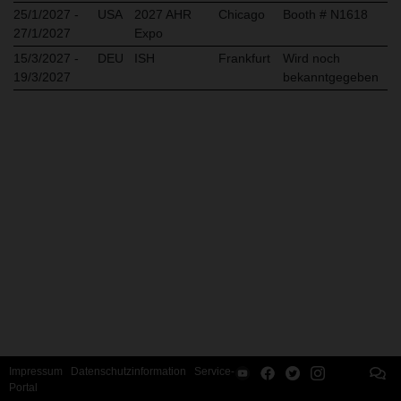
25/1/2027 -
USA
2027 AHR
Chicago
Booth # N1618
27/1/2027
Expo
15/3/2027 -
DEU
ISH
Frankfurt
Wird noch
19/3/2027
bekanntgegeben
Impressum
Datenschutzinformation
Service-
Portal