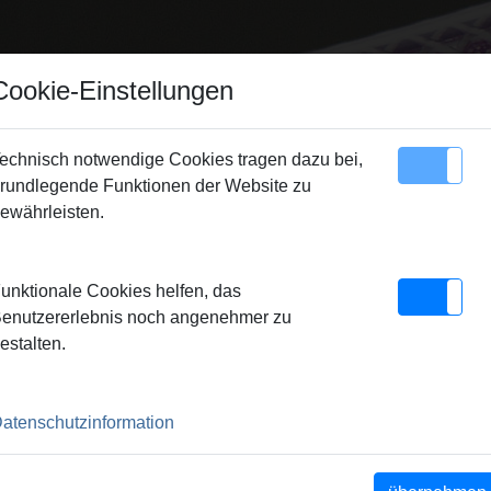
Cookie-Einstellungen
echnisch notwendige Cookies tragen dazu bei,
rundlegende Funktionen der Website zu
Sitemap
Kontakt
ewährleisten.
LEN
unktionale Cookies helfen, das
enutzererlebnis noch angenehmer zu
estalten.
e REMS
YouTube REMS
YouTube REMS
atenschutzinformation
sh (deu)
Multi-Push 2015
Solar-Push
(eng)