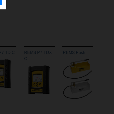
P7-TD C
REMS P7-TDX
REMS Push
C