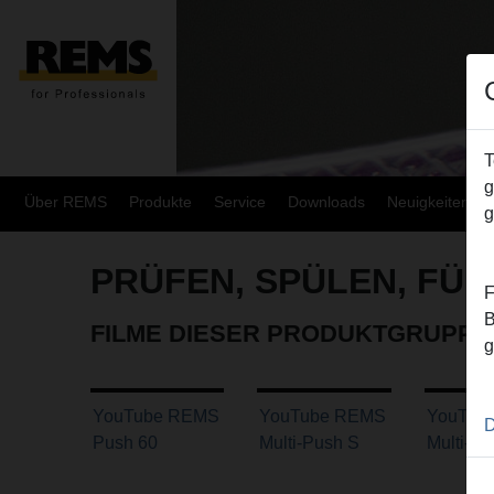
T
g
Über REMS
Produkte
Service
Downloads
Neuigkeiten
g
PRÜFEN, SPÜLEN, FÜL
F
B
FILME DIESER PRODUKTGRUPPE
g
YouTube REMS
YouTube REMS
YouTub
D
Push 60
Multi-Push S
Multi-Pu